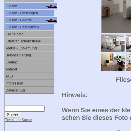
Fliesen
Fliesen - Leistungen
Fliesen - Galerie
Fliesen - Referenzen
Kachelöfen
Edelstahlschornsteine
Abriss - Entkernung
Betonsanierung
Kontakt
Anfahrt
AGB
Flie
Impressum
Datenschutz
Hinweis:
Wenn Sie eines der kle
sehen Sie dieses Foto 
Erweiterte Suche