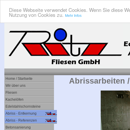
Diese Webseite verwendet Cookies. Wenn Sie diese We
Nutzung von Cookies zu.
Mehr Infos
Home / Startseite
Abrissarbeiten 
Wir über uns
Fliesen
Kachelöfen
Edelstahlschornsteine
Abriss - Entkernung
Abriss - Referenzen
Betonsanierung