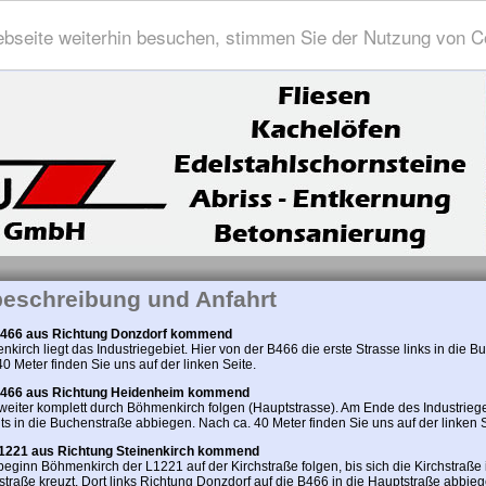
bseite weiterhin besuchen, stimmen Sie der Nutzung von C
eschreibung und Anfahrt
B466 aus Richtung Donzdorf kommend
kirch liegt das Industriegebiet. Hier von der B466 die erste Strasse links in die B
0 Meter finden Sie uns auf der linken Seite.
B466 aus Richtung Heidenheim kommend
weiter komplett durch Böhmenkirch folgen (Hauptstrasse). Am Ende des Industrieg
ts in die Buchenstraße abbiegen. Nach ca. 40 Meter finden Sie uns auf der linken S
L1221 aus Richtung Steinenkirch kommend
eginn Böhmenkirch der L1221 auf der Kirchstraße folgen, bis sich die Kirchstraße i
straße kreuzt. Dort links Richtung Donzdorf auf die B466 in die Hauptstraße abbie