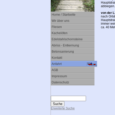
Hauptstra
abbiegen. 
von der 
Home / Startseite
nach Orts
Hauptstra
Wir über uns
immer wei
Fliesen
ca. 40 Met
Kachelöfen
Edelstahlschornsteine
Abriss - Entkernung
Betonsanierung
Kontakt
Anfahrt
AGB
Impressum
Datenschutz
Erweiterte Suche