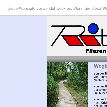
Diese Webseite verwendet Cookies. Wenn Sie diese We
Wegb
von der 
vor Böhmen
Nach ca. 4
von der 
der B466 
B466 rech
von der 
nach Ortsb
der Haupt