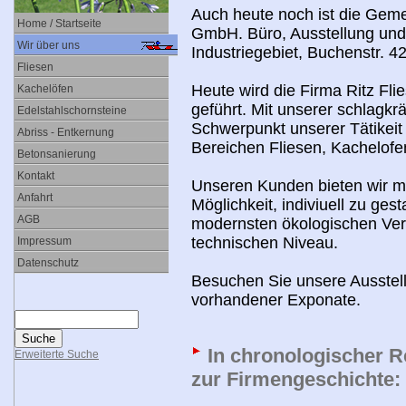
Auch heute noch ist die Geme
Home / Startseite
GmbH. Büro, Ausstellung und 
Wir über uns
Industriegebiet, Buchenstr. 4
Fliesen
Heute wird die Firma Ritz Fl
Kachelöfen
geführt. Mit unserer schlagkrä
Edelstahlschornsteine
Schwerpunkt unserer Tätikeit
Abriss - Entkernung
Bereichen Fliesen, Kachelof
Betonsanierung
Kontakt
Unseren Kunden bieten wir mi
Anfahrt
Möglichkeit, indiviuell zu ge
AGB
modernsten ökologischen Ver
technischen Niveau.
Impressum
Datenschutz
Besuchen Sie unsere Ausstell
vorhandener Exponate.
In chronologischer Re
Erweiterte Suche
zur Firmengeschichte: