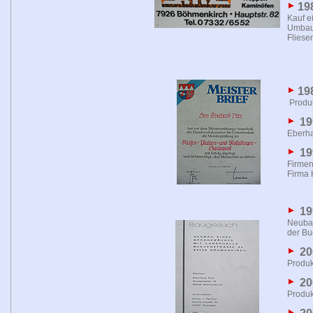
19
Kauf e
Umbau 
Fliese
19
Produk
19
Eberha
19
Firmen
Firma 
19
Neubau
der Bu
20
Produk
20
Produk